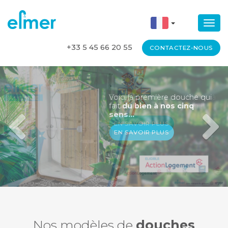
Togg
+33 5 45 66 20 55
CONTACTEZ-NOUS
Voici la première douche qui
fait
du bien à nos cinq
sens…
EN SAVOIR PLUS
Nos modèles
de
douches