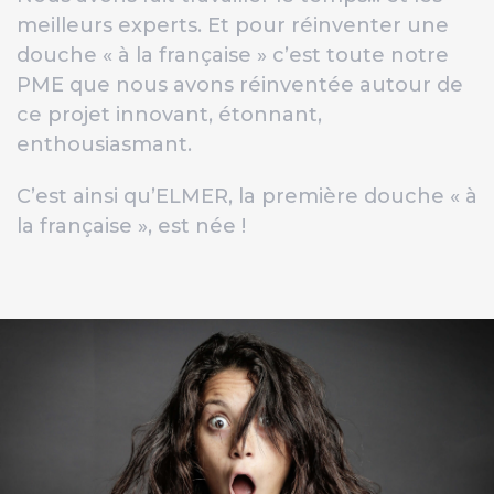
meilleurs experts. Et pour réinventer une
douche « à la française » c’est toute notre
PME que nous avons réinventée autour de
ce projet innovant, étonnant,
enthousiasmant.
C’est ainsi qu’ELMER, la première douche « à
la française », est née !