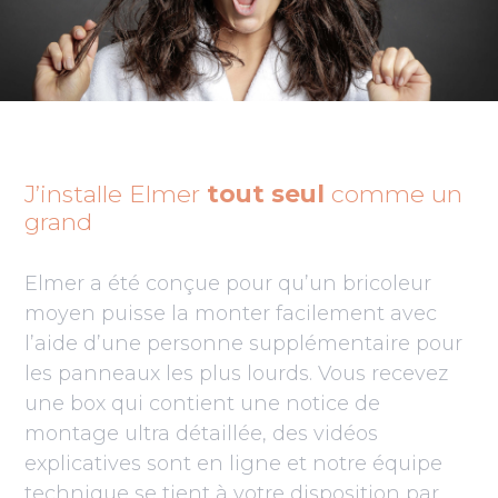
J’installe Elmer
tout seul
comme un
grand
Elmer a été conçue pour qu’un bricoleur
moyen puisse la monter facilement avec
l’aide d’une personne supplémentaire pour
les panneaux les plus lourds. Vous recevez
une box qui contient une notice de
montage ultra détaillée, des vidéos
explicatives sont en ligne et notre équipe
technique se tient à votre disposition par