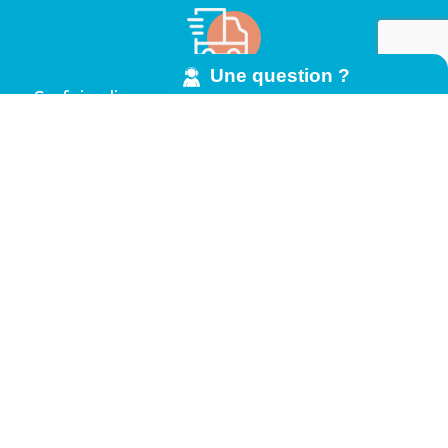
Une question ?
Se faire livrer rapidement, c’est agréable
Monter, démonter, entretenir ELMER,
ajouter des options…
là encore, c’est prévu.